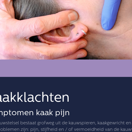
aakklachten
ptomen kaak pijn
uwstelsel bestaat grofweg uit de kauwspieren, kaakgewricht e
oblemen zijn: pijn, stijfheid en / of vermoeidheid van de kau