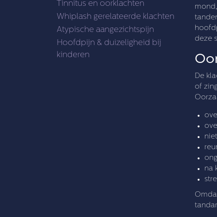
Tinnitus en oorklachten
mond, 
Whiplash gerelateerde klachten
tanden
hoofdp
Atypische aangezichtspijn
deze s
Hoofdpijn & duizeligheid bij
kinderen
Oor
De kla
of zin
Oorzaa
ove
ove
nie
reu
ong
na 
str
Omdat
tandar