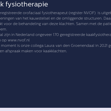
k fysiotherapie
registreerde orofaciaal fysiotherapeut (register NVOF) is uit
ningen van het kauwstelsel en de omliggende structuren. Daaro
kt voor de behandeling van deze klachten. Samen met de patië
eem.
aal zijn in Nederland ongeveer 170 geregistreerde kaakfysiother
n op www.nvof.nl
 moment is onze collega Laura van den Groenendaal in 2021 ge
en afspraak maken voor kaakklachten.