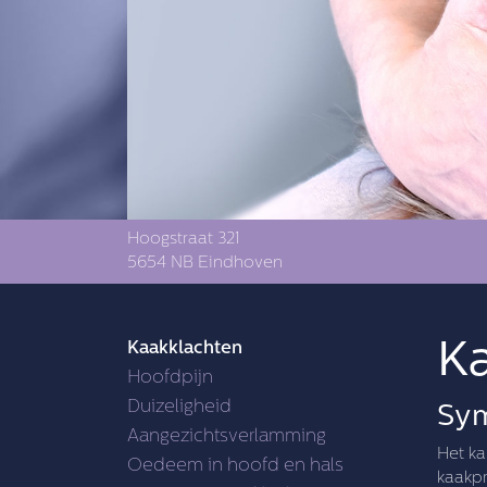
Hoogstraat 321
5654 NB Eindhoven
K
Kaakklachten
Hoofdpijn
Duizeligheid
Sym
Aangezichtsverlamming
Het ka
Oedeem in hoofd en hals
kaakpr