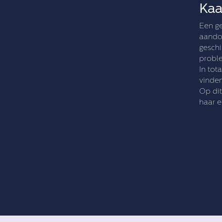
Kaa
Een ge
aandoe
geschi
probl
In tot
vinde
Op dit
haar e