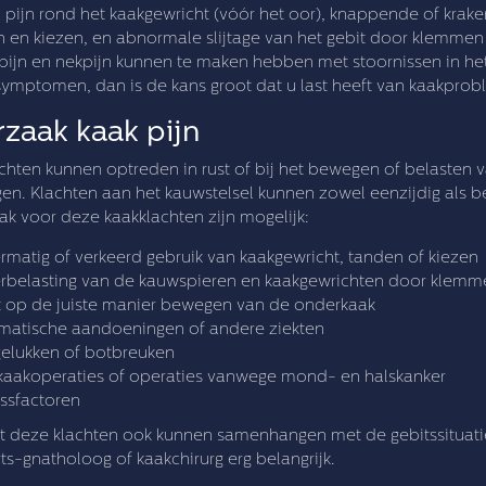
pijn rond het kaakgewricht (vóór het oor), knappende of krake
 en kiezen, en abnormale slijtage van het gebit door klemmen
ijn en nekpijn kunnen te maken hebben met stoornissen in het
ymptomen, dan is de kans groot dat u last heeft van kaakpro
zaak kaak pijn
chten kunnen optreden in rust of bij het bewegen of belasten v
gen. Klachten aan het kauwstelsel kunnen zowel eenzijdig als 
k voor deze kaakklachten zijn mogelijk:
rmatig of verkeerd gebruik van kaakgewricht, tanden of kiezen
rbelasting van de kauwspieren en kaakgewrichten door klemm
t op de juiste manier bewegen van de onderkaak
matische aandoeningen of andere ziekten
elukken of botbreuken
kaakoperaties of operaties vanwege mond- en halskanker
essfactoren
 deze klachten ook kunnen samenhangen met de gebitssituati
ts-gnatholoog of kaakchirurg erg belangrijk.